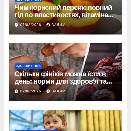
Чим корисний персик: повний
гід по властивостях, вітамінах і
впливі на організм
07/08/2026
ВАДИМ
ЗДОРОВ'Я
ЇЖА
Скільки фініків можна їсти в
день: норми для здоров’я та
енергії
07/08/2026
ВАДИМ