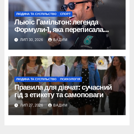
ЛЮДИНА ТА СУСПІЛЬСТВО
СПОРТ
Льюїс Гамільтон: легенда
Формули-1, яка переписала
історію спорту
ЛИП 30, 2026
ВАДИМ
ЛЮДИНА ТА СУСПІЛЬСТВО
ПСИХОЛОГІЯ
Правила для дівчат: сучасний
гід з етикету та самоповаги
ЛИП 27, 2026
ВАДИМ