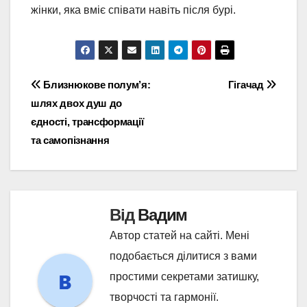
жінки, яка вміє співати навіть після бурі.
Навігація
Близнюкове полум’я:
Гігачад
шлях двох душ до
записів
єдності, трансформації
та самопізнання
Від
Вадим
Автор статей на сайті. Мені
подобається ділитися з вами
простими секретами затишку,
творчості та гармонії.