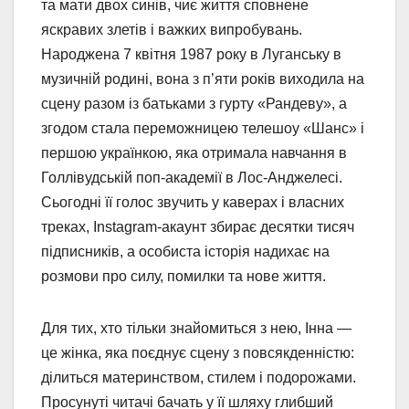
та мати двох синів, чиє життя сповнене
яскравих злетів і важких випробувань.
Народжена 7 квітня 1987 року в Луганську в
музичній родині, вона з п’яти років виходила на
сцену разом із батьками з гурту «Рандеву», а
згодом стала переможницею телешоу «Шанс» і
першою українкою, яка отримала навчання в
Голлівудській поп-академії в Лос-Анджелесі.
Сьогодні її голос звучить у каверах і власних
треках, Instagram-акаунт збирає десятки тисяч
підписників, а особиста історія надихає на
розмови про силу, помилки та нове життя.
Для тих, хто тільки знайомиться з нею, Інна —
це жінка, яка поєднує сцену з повсякденністю:
ділиться материнством, стилем і подорожами.
Просунуті читачі бачать у її шляху глибший