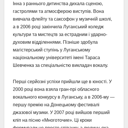
Інна з раннього дитинства дихала сценою,
гастролями та атмосферою виступів. Вона
вивчала флейту та саксофон у музичній школі,
а в 2006 році закінчила Луганський коледж
культури та мистецтв за естрадним і ударно-
духовим відділеннями. Пізніше здобула
магістерський ступінь у Луганському
національному університеті імені Тараса
Шевченка за спеціальністю викладач вокалу.
Перші серйозні успіхи прийшли ще в юності. У
2000 році вона взяла гран-прі обласного
вокального конкурсу в Луганську, а в 2006-му —
першу премію на Донецькому фестивалі
джазової музики. У 2007 році вийшов перший
кліп на пісню «Многоточие». Ці кроки
формували не просто співачку, а людину, яка