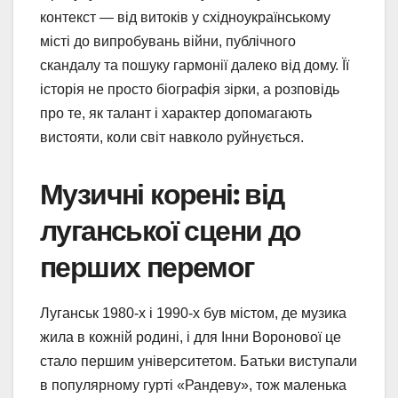
контекст — від витоків у східноукраїнському
місті до випробувань війни, публічного
скандалу та пошуку гармонії далеко від дому. Її
історія не просто біографія зірки, а розповідь
про те, як талант і характер допомагають
вистояти, коли світ навколо руйнується.
Музичні корені: від
луганської сцени до
перших перемог
Луганськ 1980-х і 1990-х був містом, де музика
жила в кожній родині, і для Інни Воронової це
стало першим університетом. Батьки виступали
в популярному гурті «Рандеву», тож маленька