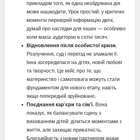
прикладом того, як одна необдумана дія
може нашкодити. Урок простий: у критичні
моменти перевіряй інформацію двічі,
думай про наслідки для інших — особливо
коли маєш аудиторію в сотні тисяч.
Відновлення після особистої кризи.
Розлучення, суд і переїзд не зламали її.
Інна зосередилася на дітях, новій любові
та творчості. Це кейс про те, що
материнство і самоповага можуть стати
фундаментом для нового етапу, навіть
якщо попередній зруйновано.
Поєднання кар’єри та сім’ї.
Вона
показує, як балансувати сцену з
вихованням дітей: ділиться моментами з
життя, але захищає приватність.
Благодійність з новим партнером додає