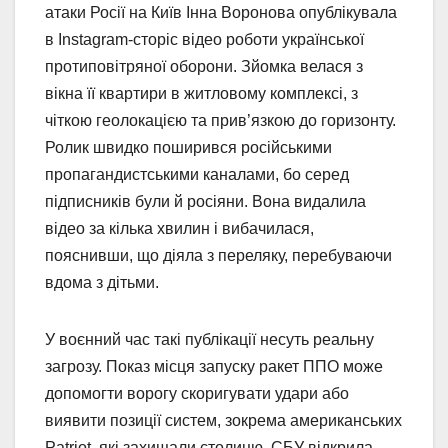
атаки Росії на Київ Інна Воронова опублікувала
в Instagram-сторіс відео роботи української
протиповітряної оборони. Зйомка велася з
вікна її квартири в житловому комплексі, з
чіткою геолокацією та прив’язкою до горизонту.
Ролик швидко поширився російськими
пропагандистськими каналами, бо серед
підписників були й росіяни. Вона видалила
відео за кілька хвилин і вибачилася,
пояснивши, що діяла з переляку, перебуваючи
вдома з дітьми.
У воєнний час такі публікації несуть реальну
загрозу. Показ місця запуску ракет ППО може
допомогти ворогу скоригувати удари або
виявити позиції систем, зокрема американських
Patriot, які захищали столицю. СБУ відкрила