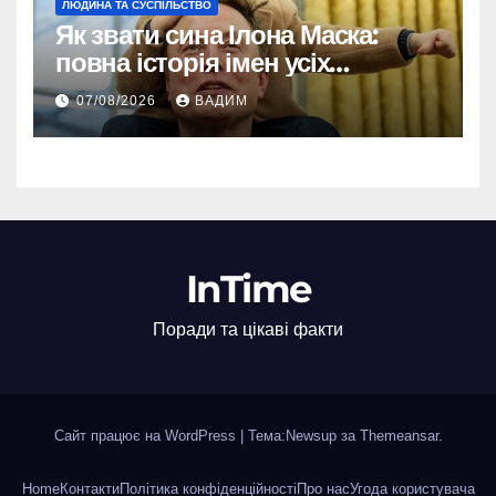
ЛЮДИНА ТА СУСПІЛЬСТВО
Як звати сина Ілона Маска:
повна історія імен усіх
хлопчиків мільярдера
07/08/2026
ВАДИМ
InTime
Поради та цікаві факти
Сайт працює на WordPress
|
Тема:Newsup за
Themeansar
.
Home
Контакти
Політика конфіденційності
Про нас
Угода користувача