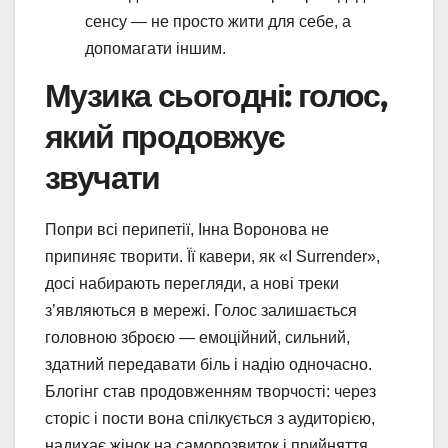
сенсу — не просто жити для себе, а
допомагати іншим.
Музика сьогодні: голос,
який продовжує
звучати
Попри всі перипетії, Інна Воронова не
припиняє творити. Її кавери, як «I Surrender»,
досі набирають перегляди, а нові треки
з’являються в мережі. Голос залишається
головною зброєю — емоційний, сильний,
здатний передавати біль і надію одночасно.
Блогінг став продовженням творчості: через
сторіс і пости вона спілкується з аудиторією,
надихає жінок на саморозвиток і прийняття