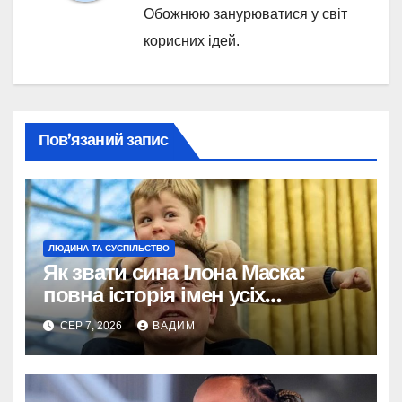
Обожнюю занурюватися у світ
корисних ідей.
Пов’язаний запис
ЛЮДИНА ТА СУСПІЛЬСТВО
Як звати сина Ілона Маска:
повна історія імен усіх
хлопчиків мільярдера
СЕР 7, 2026
ВАДИМ