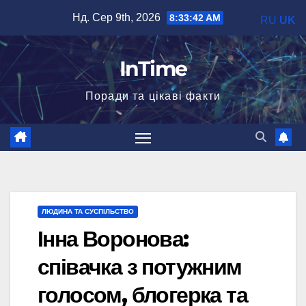
Перейти
Нд. Сер 9th, 2026
8:33:43 AM
RU
UK
до
вмісту
InTime
Поради та цікаві факти
ЛЮДИНА ТА СУСПІЛЬСТВО
Інна Воронова:
співачка з потужним
голосом, блогерка та