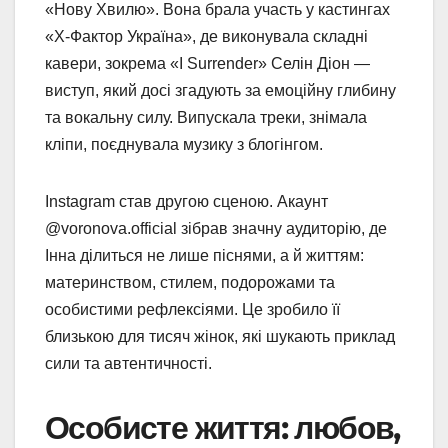
«Нову Хвилю». Вона брала участь у кастингах
«X-Фактор Україна», де виконувала складні
кавери, зокрема «I Surrender» Селін Діон —
виступ, який досі згадують за емоційну глибину
та вокальну силу. Випускала треки, знімала
кліпи, поєднувала музику з блогінгом.
Instagram став другою сценою. Акаунт
@voronova.official зібрав значну аудиторію, де
Інна ділиться не лише піснями, а й життям:
материнством, стилем, подорожами та
особистими рефлексіями. Це зробило її
близькою для тисяч жінок, які шукають приклад
сили та автентичності.
Особисте життя: любов,