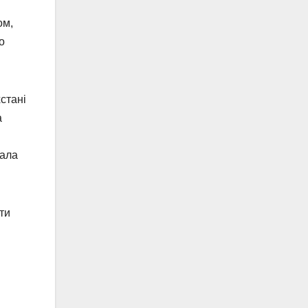
ом,
о
хстані
а
вала
ти