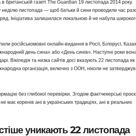
в британській газеті The Guardian 19 листопада 2014 року.
у неділю листопада — щоб батьки й сини проводили час раз
оряд. Ініціатива залишилася локальною й не набула широког
опили російськомовні онлайн-видання в Росії, Білорусі, Каза
іжнародний день сина» або «День синів». Наступні роки вон
і. Вікіпедія та низка сайтів досі вказують 22 листопада як
іжнародна організація, включно з ООН, ніколи не затверджу
ормацію без глибокої перевірки. Згодом фактчекерські проєк
не має коренів ані в українських традиціях, ані в реальних
астіше уникають 22 листопада