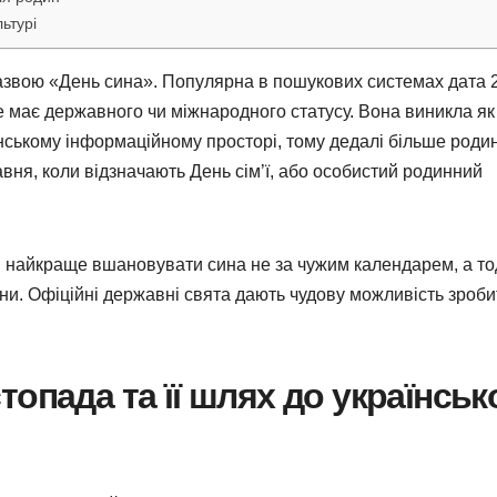
ьтурі
 назвою «День сина». Популярна в пошукових системах дата 
не має державного чи міжнародного статусу. Вона виникла як
янському інформаційному просторі, тому дедалі більше роди
вня, коли відзначають День сім’ї, або особистий родинний
у: найкраще вшановувати сина не за чужим календарем, а тод
ни. Офіційні державні свята дають чудову можливість зроби
опада та її шлях до українськ