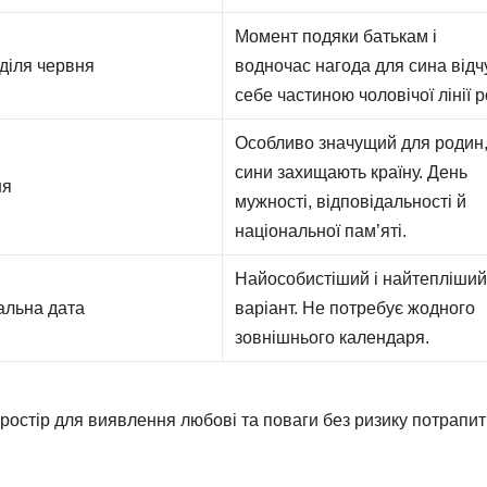
Момент подяки батькам і
діля червня
водночас нагода для сина відч
себе частиною чоловічої лінії р
Особливо значущий для родин,
сини захищають країну. День
ня
мужності, відповідальності й
національної пам’яті.
Найособистіший і найтепліши
альна дата
варіант. Не потребує жодного
зовнішнього календаря.
ростір для виявлення любові та поваги без ризику потрапит