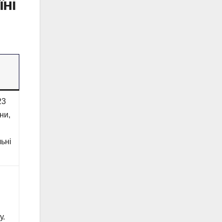
їні
23
ни,
льні
у.