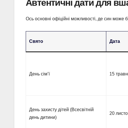
Автентичні дати для вша
Ось основні офіційні можливості, де син може бу
Свято
Дата
День сім’ї
15 трав
День захисту дітей (Всесвітній
20 лист
день дитини)