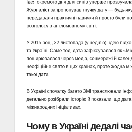
Ідея окремого дня для синів уперше прозвучала 
Журналіст запропонував гнучку дату — будь-як
передавали практичні навички й просто були п
розголосу в англомовному світі.
У 2015 році, 22 листопада (у неділю), ідею підх
та Україні. Саме тоді дата зафіксувалася як «М
поширювалася через медіа, соцмережі й календар
неофіційне свято в цих країнах, проте жодна м
такої дати.
В Україні спочатку багато ЗМІ транслювали інф
детально розібрали історію й показали, що дата 
міжнародних ініціативах.
Чому в Україні дедалі ч