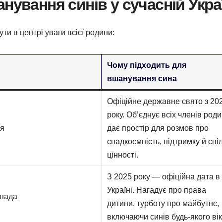
нування синів у сучасній Укра
ти в центрі уваги всієї родини:
Чому підходить для
вшанування сина
Офіційне державне свято з 20
року. Об’єднує всіх членів роди
ня
дає простір для розмов про
спадкоємність, підтримку й спі
цінності.
З 2025 року — офіційна дата в
Україні. Нагадує про права
опада
дитини, турботу про майбутнє,
включаючи синів будь-якого вік