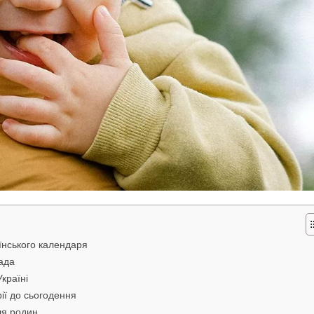
їнського календаря
пада
країні
рії до сьогодення
ля родин