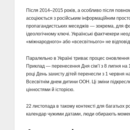
Після 2014–2015 років, а особливо після повно
асоціюється з російським інформаційним просто
пропагандистських меседжів — зокрема, для ф
ідеологічному ключі. Українські фактчекери не
«міжнародного» або «всесвітнього» не відповіда
Паралельно в Україні триває процес оновлення 
Приклад — перенесення Дня сім’ї з 8 липня на 
році День захисту дітей перенесли з 1 червня н
Всесвітнім днем дитини ООН. Ці зміни підкреслю
цінностями й історією.
22 листопада в такому контексті для багатьох 
календар чужими датами, люди обирають моменти