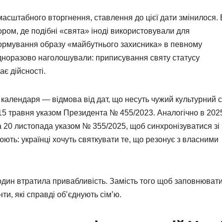
масштабного вторгнення, ставлення до цієї дати змінилося.
ром, де подібні «свята» іноді використовували для
ормування образу «майбутнього захисника» в певному
одноразово наголошували: приписування святу статусу
є дійсності.
календаря — відмова від дат, що несуть чужий культурний с
15 травня указом Президента № 455/2023. Аналогічно в 202
а 20 листопада указом № 355/2025, щоб синхронізуватися зі
ють: українці хочуть святкувати те, що резонує з власними
родин втратила привабливість. Замість того щоб заповнюват
, які справді об’єднують сім’ю.