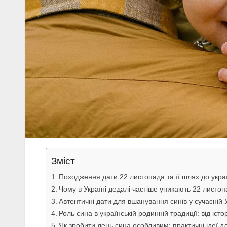
Зміст
Походження дати 22 листопада та її шлях до укра
Чому в Україні дедалі частіше уникають 22 листо
Автентичні дати для вшанування синів у сучасній У
Роль сина в українській родинній традиції: від істо
Як зробити день сина особливим: практичні ідеї д