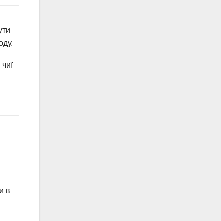
ути
оду.
 чиї
й
и в