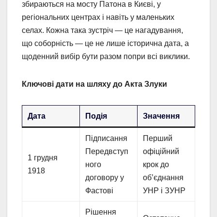
збираються на мосту Патона в Києві, у
регіональних центрах і навіть у маленьких
селах. Кожна така зустріч — це нагадування,
що соборність — це не лише історична дата, а
щоденний вибір бути разом попри всі виклики.
Ключові дати на шляху до Акта Злуки
Дата
Подія
Значення
Підписання
Перший
Передвступ
офіційний
1 грудня
ного
крок до
1918
договору у
об’єднання
Фастові
УНР і ЗУНР
Рішення