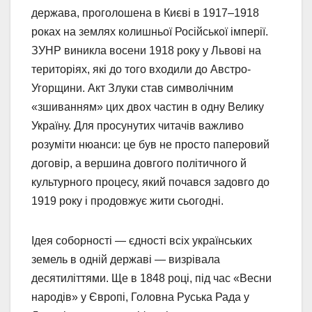
держава, проголошена в Києві в 1917–1918
роках на землях колишньої Російської імперії.
ЗУНР виникла восени 1918 року у Львові на
територіях, які до того входили до Австро-
Угорщини. Акт Злуки став символічним
«зшиванням» цих двох частин в одну Велику
Україну. Для просунутих читачів важливо
розуміти нюанси: це був не просто паперовий
договір, а вершина довгого політичного й
культурного процесу, який почався задовго до
1919 року і продовжує жити сьогодні.
Ідея соборності — єдності всіх українських
земель в одній державі — визрівала
десятиліттями. Ще в 1848 році, під час «Весни
народів» у Європі, Головна Руська Рада у