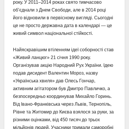
року. У 2011–2014 роках свято тимчасово
об’єднали з Днем Свободи, але в 2014 році
його відновили в первісному вигляді. Сьогодні
це не просто державна дата в календарі — це
живий символ національної стійкості.
Найяскравішим втіленням ідеї соборності став
«Живий ланцюг» 21 січня 1990 року.
Організував акцію Народний Рух України. Ідею
подав дисидент Валентин Мороз, назву
«Українська хвиля» дав Олесь Гончар,
активним агітатором був Дмитро Павличко, а
безпосередньо координував Михайло Горинь.
Від Івано-Франківська через Львів, Тернопіль,
Рівне та Житомир до Києва взялося за руки, за
різними оцінками, від 450 тисяч до трьох
мільйонів людей. Учасники тримали саморобні