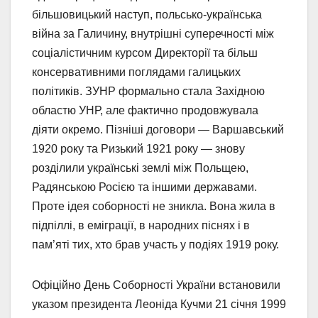
більшовицький наступ, польсько-українська
війна за Галичину, внутрішні суперечності між
соціалістичним курсом Директорії та більш
консервативними поглядами галицьких
політиків. ЗУНР формально стала Західною
областю УНР, але фактично продовжувала
діяти окремо. Пізніші договори — Варшавський
1920 року та Ризький 1921 року — знову
розділили українські землі між Польщею,
Радянською Росією та іншими державами.
Проте ідея соборності не зникла. Вона жила в
підпіллі, в еміграції, в народних піснях і в
пам’яті тих, хто брав участь у подіях 1919 року.
Офіційно День Соборності України встановили
указом президента Леоніда Кучми 21 січня 1999