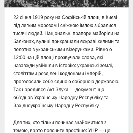
22 січня 1919 року на Софійській площі в Києві
під легким морозом і сніжною імлою зібралися
тисячі людей. Національні прапори майоріли на
балконах, вулиці прикрашали яскраві килими та
полотна з українськими візерунками. Рівно о
12:00 на цій площі прозвучали слова, які
назавжди увійшли в історію: українські землі,
століттями розділені кордонами імперій,
проголосили себе єдиною соборною державою.
Так народився Акт Злуки — документ, що
об’єднав Українську Народну Республіку та
Західноукраїнську Народну Республіку.
Для тих, хто тільки починає знайомитися з
темою, варто пояснити простіше: УНР — це