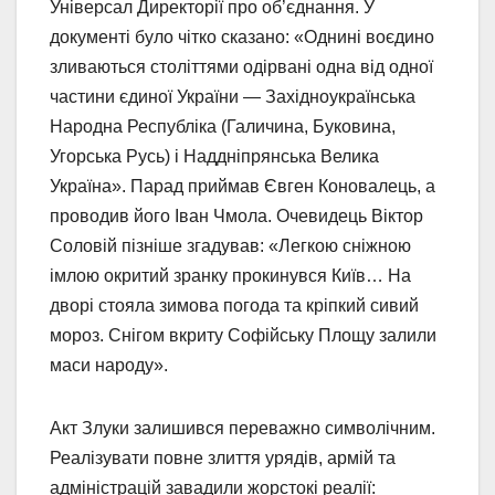
Універсал Директорії про об’єднання. У
документі було чітко сказано: «Однині воєдино
зливаються століттями одірвані одна від одної
частини єдиної України — Західноукраїнська
Народна Республіка (Галичина, Буковина,
Угорська Русь) і Наддніпрянська Велика
Україна». Парад приймав Євген Коновалець, а
проводив його Іван Чмола. Очевидець Віктор
Соловій пізніше згадував: «Легкою сніжною
імлою окритий зранку прокинувся Київ… На
дворі стояла зимова погода та кріпкий сивий
мороз. Снігом вкриту Софійську Площу залили
маси народу».
Акт Злуки залишився переважно символічним.
Реалізувати повне злиття урядів, армій та
адміністрацій завадили жорстокі реалії: