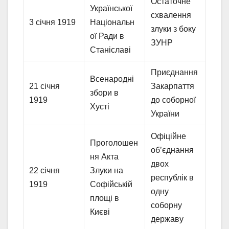
Остаточне
Української
схвалення
3 січня 1919
Національн
злуки з боку
ої Ради в
ЗУНР
Станіславі
Приєднання
Всенародні
21 січня
Закарпаття
збори в
1919
до соборної
Хусті
України
Офіційне
Проголошен
об’єднання
ня Акта
двох
22 січня
Злуки на
республік в
1919
Софійській
одну
площі в
соборну
Києві
державу