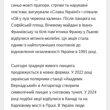
синьо-жовті прапори, стрічки та нарукавні
пов’язки, вигукували «Слава Україні!» і співали
«Ой у лузі червона калина». Після ланцюга на
Софійській площі, Вічевому майдані в Івано-
Франківську та біля пам’ятника Франку у Львові
відбулися мітинги-молебні. Ця акція стала
одним із найпотужніших поштовхів до
відновлення незалежності України в 1991 році.
Сьогодні традиція живого ланцюга
продовжується в нових формах. У 2022 році
українські полярники станції «Академік
Вернадський» в Антарктиді створили
символічний ланцюг у сніговому тунелі. У 2024
році подібні акції відбулися в Канаді та на
Карловому мості в Празі. В Україні люди