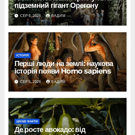
підземний гігант Орегону
СЕР 6, 2026
ВАДИМ
ІСТОРІЯ
Перші люди на землі: наукова
історія появи Homo sapiens
СЕР 5, 2026
ВАДИМ
ЦІКАВІ ФАКТИ
Де росте авокадо: від