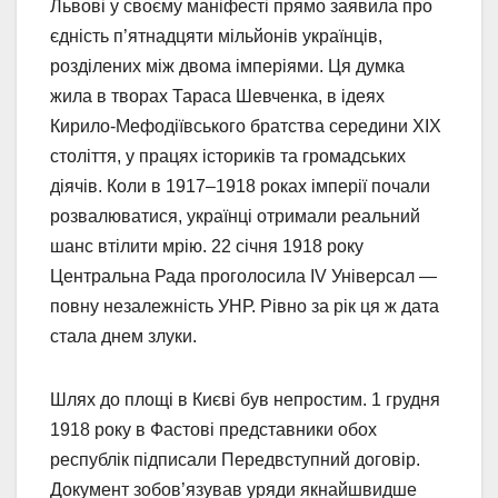
Львові у своєму маніфесті прямо заявила про
єдність п’ятнадцяти мільйонів українців,
розділених між двома імперіями. Ця думка
жила в творах Тараса Шевченка, в ідеях
Кирило-Мефодіївського братства середини XIX
століття, у працях істориків та громадських
діячів. Коли в 1917–1918 роках імперії почали
розвалюватися, українці отримали реальний
шанс втілити мрію. 22 січня 1918 року
Центральна Рада проголосила IV Універсал —
повну незалежність УНР. Рівно за рік ця ж дата
стала днем злуки.
Шлях до площі в Києві був непростим. 1 грудня
1918 року в Фастові представники обох
республік підписали Передвступний договір.
Документ зобов’язував уряди якнайшвидше