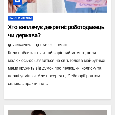
ЗАКОНИ УКРАЇНИ
Хто виплачує декретні: роботодавець
чи держава?
29/04/2026
ПАВЛО ЛЕВЧИН
Коли наближається той чарівний момент, коли
малюк ось-ось з’явиться на світ, голова майбутньої
мами кружить від думок про пелюшки, колиску та
перші усмішки. Але посеред цієї ейфорії раптом
спливає практичне…