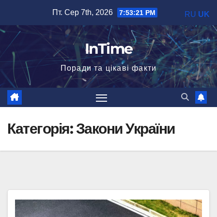
Перейти
Пт. Сер 7th, 2026
7:53:23 PM
RU
UK
до
вмісту
InTime
Поради та цікаві факти
Категорія:
Закони України