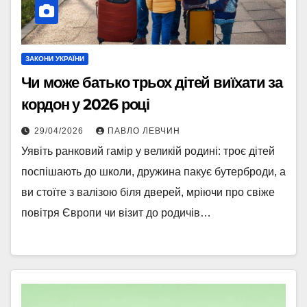
ЗАКОНИ УКРАЇНИ
Чи може батько трьох дітей виїхати за
кордон у 2026 році
29/04/2026
ПАВЛО ЛЕВЧИН
Уявіть ранковий гамір у великій родині: троє дітей
поспішають до школи, дружина пакує бутерброди, а
ви стоїте з валізою біля дверей, мріючи про свіже
повітря Європи чи візит до родичів…