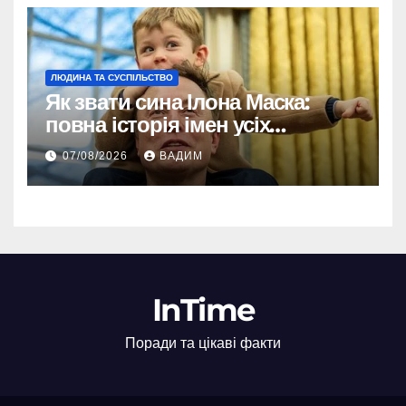
ЛЮДИНА ТА СУСПІЛЬСТВО
Як звати сина Ілона Маска:
повна історія імен усіх
хлопчиків мільярдера
07/08/2026
ВАДИМ
InTime
Поради та цікаві факти