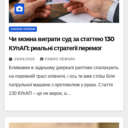
ЗАКОНИ УКРАЇНИ
Чи можна виграти суд за статтею 130
КУпАП: реальні стратегії перемог
29/04/2026
ПАВЛО ЛЕВЧИН
Блимавки в задньому дзеркалі раптово спалахують
на порожній трасі опівночі, і ось ти вже стоїш біля
патрульної машини з протоколом у руках. Стаття
130 КУпАП – це не вирок, а…