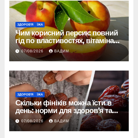
ЗДОРОВ'Я
ЇЖА
Чим корисний персик: повний
гід по властивостях, вітамінах і
впливі на організм
07/08/2026
ВАДИМ
ЗДОРОВ'Я
ЇЖА
Скільки фініків можна їсти в
день: норми для здоров’я та
енергії
07/08/2026
ВАДИМ