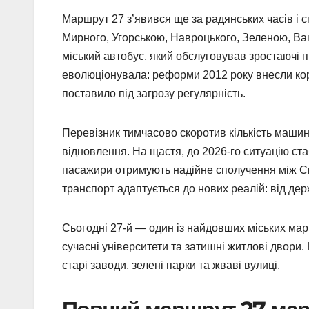
Маршрут 27 з’явився ще за радянських часів і 
Мирного, Угорською, Навроцького, Зеленою, Ва
міський автобус, який обслуговував зростаючі 
еволюціонувала: реформи 2012 року внесли кор
поставило під загрозу регулярність.
Перевізник тимчасово скоротив кількість машин,
відновлення. На щастя, до 2026-го ситуацію ста
пасажири отримують надійне сполучення між Скн
транспорт адаптується до нових реалій: від д
Сьогодні 27-й — один із найдовших міських марш
сучасні університети та затишні житлові двори.
старі заводи, зелені парки та жваві вулиці.