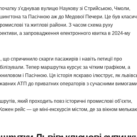
спочатку з’єднував вулицю Наукову зі Стрийською, Чмоли,
шингтона та Пасічною аж до Медової Печери. Це був класи
промислові та житлові райони. З часом схема руху
ективи, а запровадження електронного квитка в 2024-му
 що спричинило скарги пасажирів і навіть петиції про
білізували. Тепер маршрутка курсує за чітким графіком, а
иловом і Пасічною. Ця історія яскраво ілюструє, як львівс
ержавних АТП до приватних операторів з сучасними вимогами
рутів, який проходить повз історичні промислові об’єкти,
 Кожен рейс — це міні-екскурсія містом, де за вікном мелька