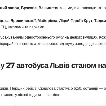
рний завод, Бузкова, Вашингтона
— медичні заклади та то
ька, Ярошинської, Майорівка, Ліцей Героїв Крут, Тадж
 ТЦ, школами та парками.
з урахуванням одностороннього руху на деяких вулицях. Ко
 мікрорайон зі своєю атмосферою: від шуму заводів до споко
у 27 автобуса Львів станом на
жирів. Перший рейс зі Скнилова стартує о 6:50, останній — о
 хвилин, у пікові години — частіше.