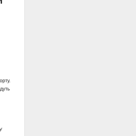
и
орту.
їдуть
У